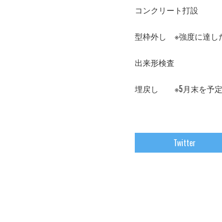
コンクリート打設
型枠外し ※強度に達し
出来形検査
埋戻し ※5月末を予
Twitter