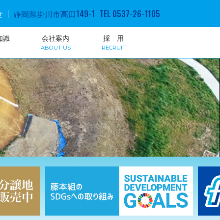
静岡県掛川市高田149-1
TEL 0537-26-1105
せ
知識
会社案内
採 用
ABOUT US
RECRUIT