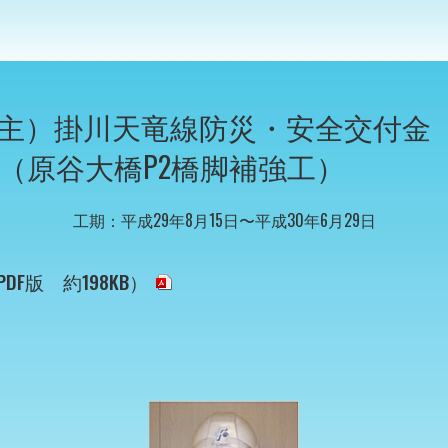
（主）掛川天竜線防災・安全交付金
（原谷大橋P2橋脚補強工）
工期：平成29年8月15日〜平成30年6月29日
F版 約198KB）