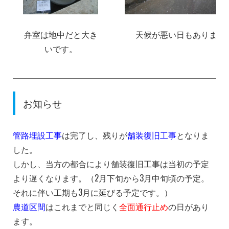
天候が悪い日もありまし
弁室は地中だと大き
いです。
お知らせ
管路埋設工事
は完了し、残りが
舗装復旧工事
となりま
した。
しかし、当方の都合により舗装復旧工事は当初の予定
より遅くなります。（2月下旬から3月中旬頃の予定。
それに伴い工期も3月に延びる予定です。）
農道区間
はこれまでと同じく
全面通行止め
の日があり
ます。