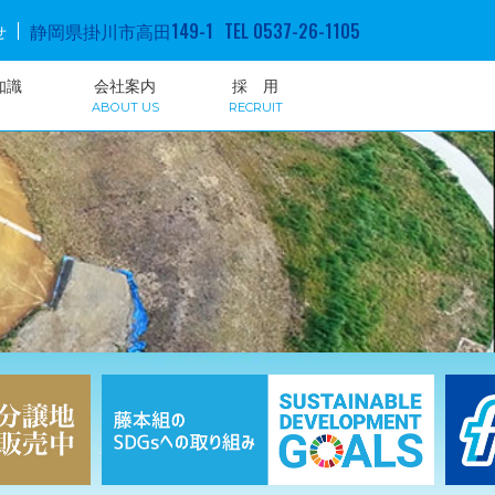
静岡県掛川市高田149-1
TEL 0537-26-1105
せ
知識
会社案内
採 用
ABOUT US
RECRUIT