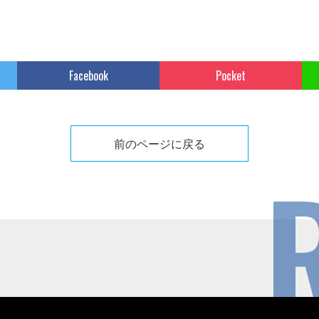
Facebook
Pocket
前のページに戻る
R