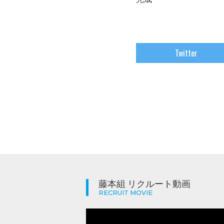
Twitter
藤本組 リクルート動画
RECRUIT MOVIE