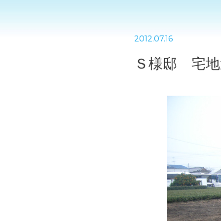
2012.07.16
Ｓ様邸 宅地