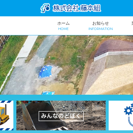
ホーム
お知らせ
HOME
INFORMATION