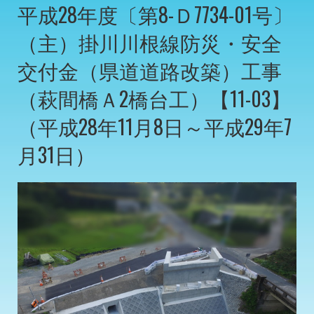
平成28年度〔第8-Ｄ7734-01号〕
（主）掛川川根線防災・安全
交付金（県道道路改築）工事
（萩間橋Ａ2橋台工）【11-03】
（平成28年11月8日～平成29年7
月31日）