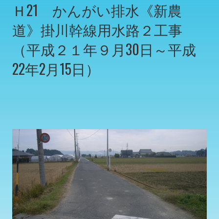
Ｈ21 かんがい排水《新農
道》掛川幹線用水路２工事
（平成２１年９月30日～平成
22年2月15日）