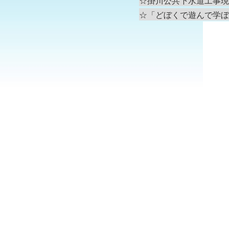
☆掛川公共下水道工事現
☆「どぼくで遊んで学ぼ