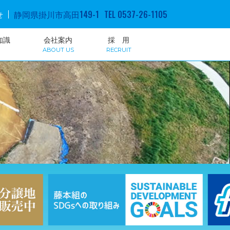
静岡県掛川市高田149-1
TEL 0537-26-1105
せ
知識
会社案内
採 用
ABOUT US
RECRUIT